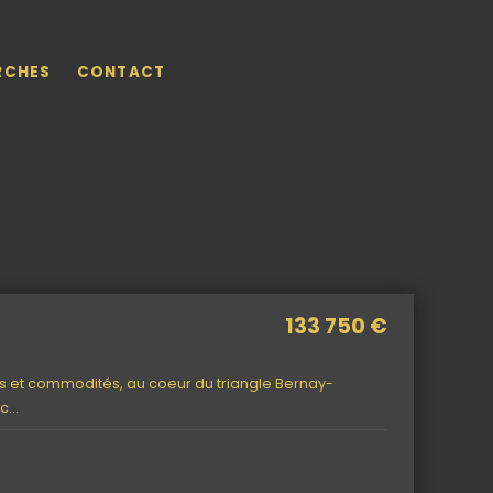
RCHES
CONTACT
133 750 €
s et commodités, au coeur du triangle Bernay-
ec…