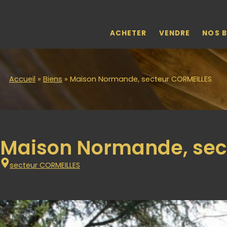
Skip to main content
ACHETER
VENDRE
NOS B
Accueil
»
Biens
»
Maison Normande, secteur CORMEILLES
Maison Normande, sec
secteur CORMEILLES