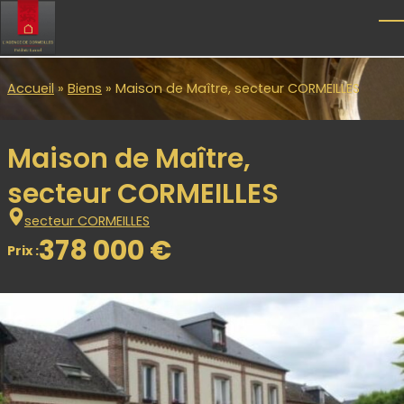
Skip to main content
T
Accueil
»
Biens
»
Maison de Maître, secteur CORMEILLES
Maison de Maître,
secteur CORMEILLES
secteur CORMEILLES
378 000 €
Prix :