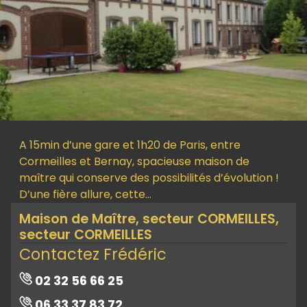
A 15min d’une gare et 1h20 de Paris, entre
Cormeilles et Bernay, spacieuse maison de
maître qui conserve des possibilités d’évolution !
D’une fière allure, cette…
Maison de Maître, secteur CORMEILLES,
secteur CORMEILLES
Contactez Frédéric
02 32 56 66 25
06 33 37 83 72