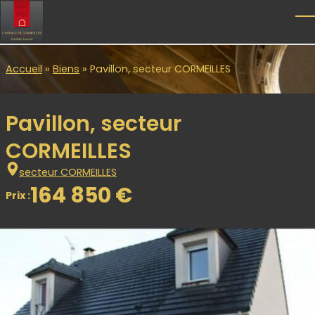
Skip to main content
T
Accueil
»
Biens
»
Pavillon, secteur CORMEILLES
Pavillon, secteur
CORMEILLES
secteur CORMEILLES
164 850 €
Prix :