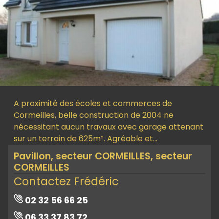
A proximité des écoles et commerces de
Cormeilles, belle construction de 2004 ne
nécessitant aucun travaux avec garage attenant
sur un terrain de 625m². Agréable et…
Pavillon, secteur CORMEILLES, secteur
CORMEILLES
Contactez Frédéric
02 32 56 66 25
06 33 37 83 72