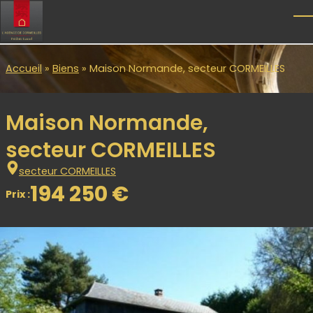
Skip to main content
T
Accueil
»
Biens
»
Maison Normande, secteur CORMEILLES
Maison Normande,
secteur CORMEILLES
secteur CORMEILLES
194 250 €
Prix :