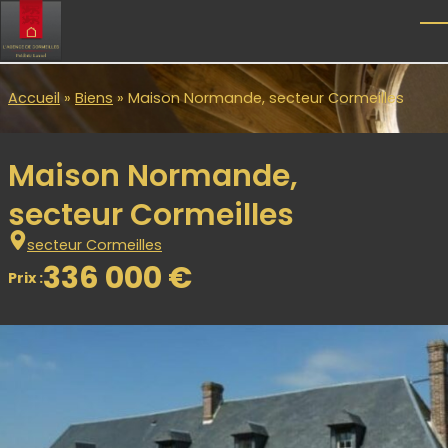
Skip to main content
T
Accueil
»
Biens
»
Maison Normande, secteur Cormeilles
Maison Normande,
secteur Cormeilles
secteur Cormeilles
336 000 €
Prix :