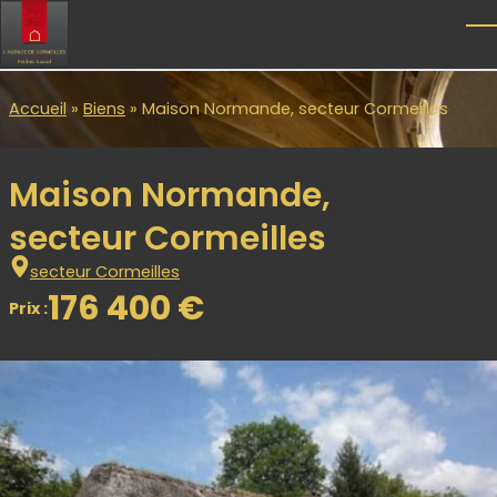
Skip to main content
T
Accueil
»
Biens
»
Maison Normande, secteur Cormeilles
Maison Normande,
secteur Cormeilles
secteur Cormeilles
176 400 €
Prix :