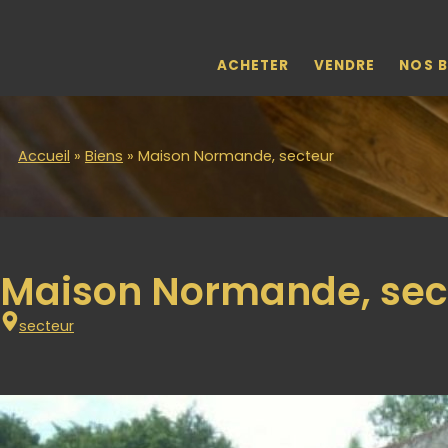
Skip to main content
ACHETER
VENDRE
NOS B
Accueil
»
Biens
»
Maison Normande, secteur
Maison Normande, sec
secteur