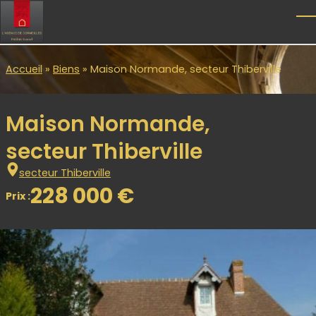
Skip to main content
T
Accueil
»
Biens
»
Maison Normande, secteur Thiberville
Maison Normande,
secteur Thiberville
secteur Thiberville
228 000 €
Prix :