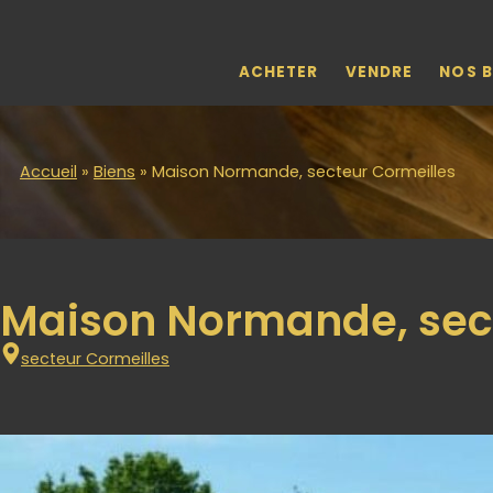
Skip to main content
ACHETER
VENDRE
NOS B
Accueil
»
Biens
»
Maison Normande, secteur Cormeilles
Maison Normande, sec
secteur Cormeilles